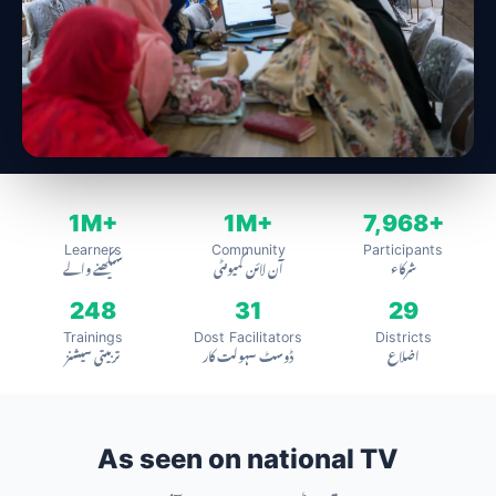
1M+
1M+
7,968+
Learners
Community
Participants
شرکاء
آن لائن کمیونٹی
سیکھنے والے
248
31
29
Trainings
Dost Facilitators
Districts
اضلاع
ڈوسٹ سہولت کار
تربیتی سیشنز
As seen on national TV