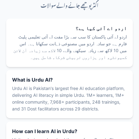
اکثر پوچھے جانے والے سوالات
اردو اے آئی کیا ہے؟
اردو اے آئی پاکستان کا سب سے بڑا مفت اے آئی تعلیمی پلیٹ
فارم ہے جو سادہ اردو میں مصنوعی ذہانت سکھاتا ہے۔ اس
میں 10 لاکھ سے زیادہ سیکھنے والے، 10 لاکھ سے زیادہ آن لائن
کمیونٹی، اور ہزاروں تربیتی شرکاء شامل ہیں۔
What is Urdu AI?
Urdu AI is Pakistan's largest free AI education platform,
delivering AI literacy in simple Urdu. 1M+ learners, 1M+
online community, 7,968+ participants, 248 trainings,
and 31 Dost facilitators across 29 districts.
How can I learn AI in Urdu?