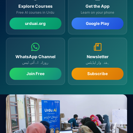
Explore Courses
Get the App
Free AI courses in Urdu
Learn on your phone
urduai.org
Google Play
WhatsApp Channel
Newsletter
ہفتہ وار اپڈیٹس
روزانہ اے آئی ٹپس
Join Free
Subscribe